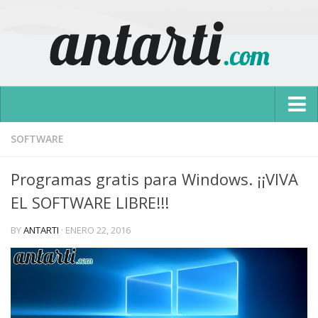
Inicio
SOFTWARE
Antarti World
Programas gratis para Windows. ¡¡VIVA
Configuraciones
EL SOFTWARE LIBRE!!!
Reviews
BY
ANTARTI
·
ENERO 22, 2016
Promociones
Opiniones
Tutoriales