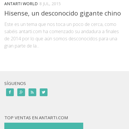
Hardware
ANTARTI WORLD
8 JUL, 2015
Software
Hisense, un desconocido gigante chino
TIENDA ONLINE
Este es un tema que nos toca un poco de cerca, como
sabéis antarti.com ha comenzado su andadura a finales
de 2014 por lo que aún somos desconocidos para una
gran parte de la...
SÍGUENOS




TOP VENTAS EN ANTARTI.COM