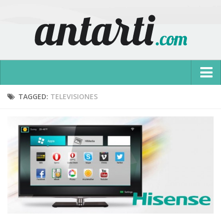
Inicio
TAGGED:
TELEVISIONES
Antarti World
Configuraciones
Reviews
Promociones
Opiniones
Tutoriales